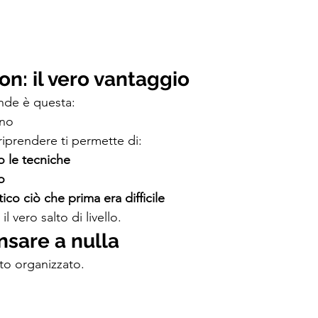
on: il vero vantaggio
ande è questa:
rno
riprendere ti permette di:
o le tecniche
o
co ciò che prima era difficile
l vero salto di livello.
nsare a nulla
tto organizzato.