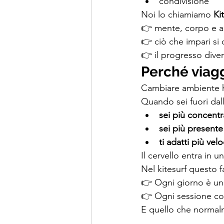
condivisione
Noi lo chiamiamo 
Ki
👉 mente, corpo e a
👉 ciò che impari si
👉 il progresso diven
Perché viag
Cambiare ambiente 
Quando sei fuori dall
sei più concentr
sei più presente
ti adatti più ve
Il cervello entra in u
Nel kitesurf questo fa
👉 Ogni giorno è un
👉 Ogni sessione co
E quello che normal