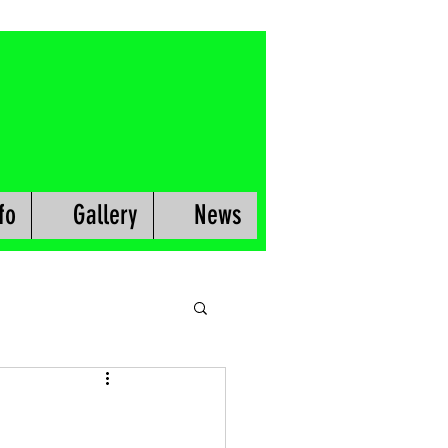
fo
Gallery
News