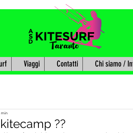
urf
Viaggi
Contatti
Chi siamo / In
2 min
 kitecamp ??