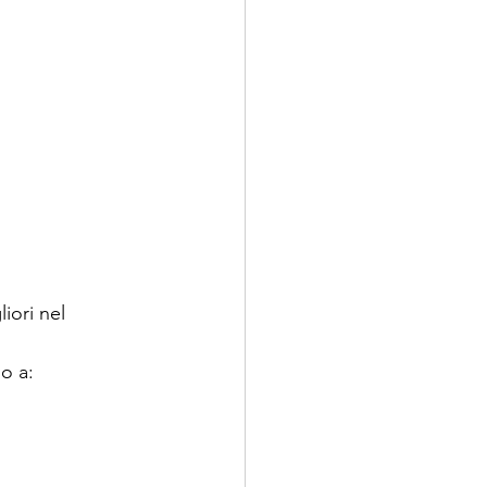
iori nel 
o a: