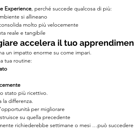
te Experience
, perché succede qualcosa di più:
mbiente si allineano
 consolida molto più velocemente
ta reale e tangibile
giare accelera il tuo apprendime
ha un impatto enorme su come impari.
a tua routine:
ato 
locemente
no stato più ricettivo.
 la differenza.
’opportunità per migliorare
struisce su quella precedente
mente richiederebbe settimane o mesi …può succedere i