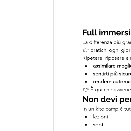
Full immersi
La differenza più gr
👉 pratichi ogni gio
Ripetere, riposare e 
assimilare megli
sentirti più sicur
rendere automati
👉 È qui che avviene i
Non devi pe
In un kite camp è tu
lezioni
spot