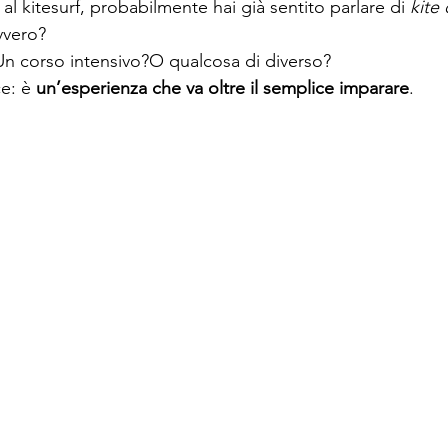
 al kitesurf, probabilmente hai già sentito parlare di 
kite
vvero?
n corso intensivo?O qualcosa di diverso?
e: è
 un’esperienza che va oltre il semplice imparare
.