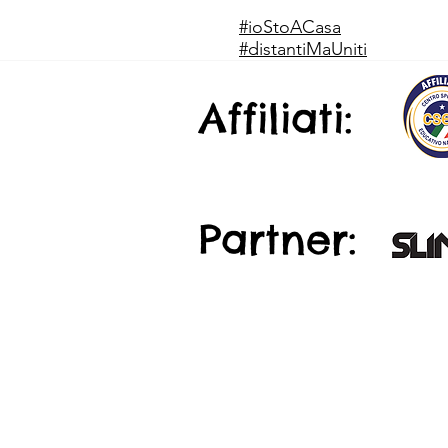
#ioStoACasa
#distantiMaUniti
Affiliati:
Partner: