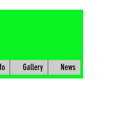
fo
Gallery
News