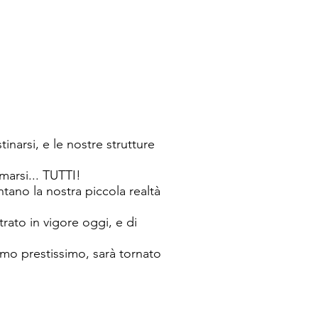
arsi, e le nostre strutture
arsi... TUTTI!
ntano la nostra piccola realtà
rato in vigore oggi, e di
amo prestissimo, sarà tornato