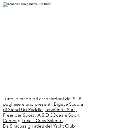
Tutte le maggiori associazioni del SUP
pugliese erano presenti,
Bigeye Scuola
di Stand Up Paddle
,
TanaOnda Surf
,
Freerider Sport
,
A S D 3Oceani Sport
Center
e
Locals Crew Salento
.
Da Siracusa gli atleti del
Yacht Club