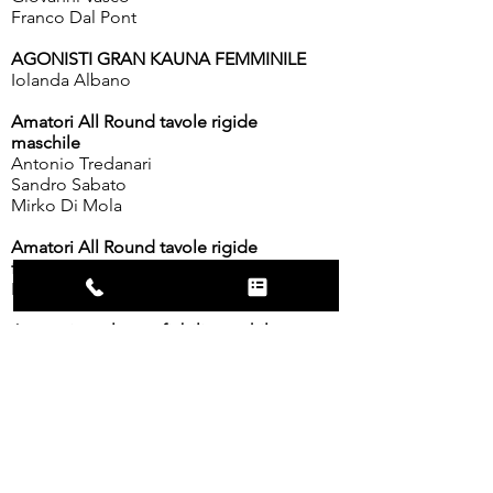
Franco Dal Pont
AGONISTI GRAN KAUNA FEMMINILE
Iolanda Albano
Amatori All Round tavole rigide
maschile
Antonio Tredanari
Sandro Sabato
Mirko Di Mola
Amatori All Round tavole rigide
femminile
Roberta Scialpi
Amatori tavole gonfiabili maschile
Piero Giancola
Angelo De Gregorio
Giulio Calvo
Angelo Robles
Amatori tavole gonfiabili femminile
Rosanna Iacobazzi