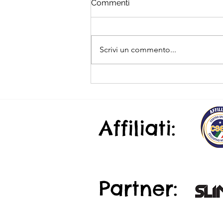
Commenti
Scrivi un commento...
6 cose che nessuno ti dice
prima di inizare un corso
kitesurf
Affiliati:
Partner: