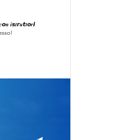
𝙨𝒕𝙧𝒖𝙩𝒕𝙤𝒓𝙞 
tesso!