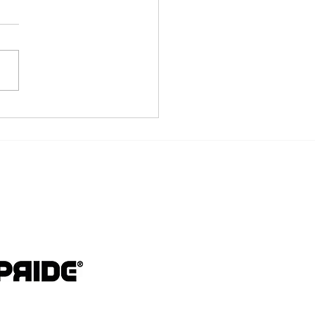
rità sull’imparare il
he pochi
ttano!)