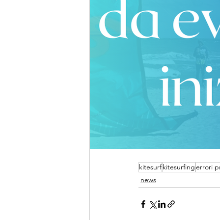
kitesurf
kitesurfing
errori p
news