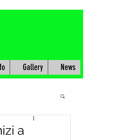
fo
Gallery
News
izi a