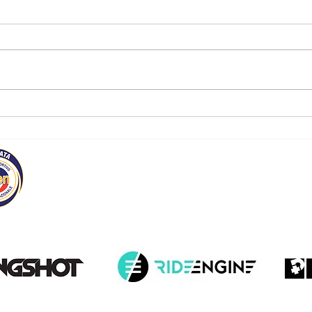
𝐃𝐞𝐜𝐚𝐥𝐨𝐠𝐨 𝐝𝐞𝐥 𝐊𝐢𝐭𝐞𝐬𝐮𝐫𝐟
La ve
kitesurf (c
acce