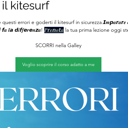
il kitesurf
ti errori e goderti il kitesurf in sicurezza.𝙄𝒎𝙥𝒂𝙧𝒂𝙧𝒆 𝒄𝙤𝒏 𝒊
𝒕𝙞 𝙛𝒂 𝒍𝙖 𝙙𝒊𝙛𝒇𝙚𝒓𝙚𝒏𝙯𝒂! 
𝑷𝙧𝒆𝙣𝒐𝙩𝒂
 la tua prima lezione oggi s
SCORRI nella Galley
Voglio scoprire il corso adatto a me