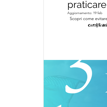
praticare 
Aggiornamento:
19 feb
Scopri come evitare ques
𝙘𝒆𝙧𝒕𝙞𝒇𝙞𝒄𝙖