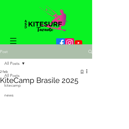
Post
All Posts
2 feb
All Posts
KiteCamp Brasile 2025
kitecamp
news