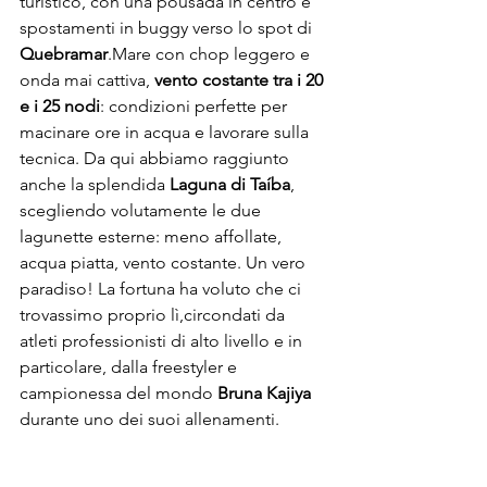
turistico, con una pousada in centro e 
spostamenti in buggy verso lo spot di 
Quebramar
.Mare con chop leggero e 
onda mai cattiva, 
vento costante tra i 20 
e i 25 nodi
: condizioni perfette per 
macinare ore in acqua e lavorare sulla 
tecnica. Da qui abbiamo raggiunto 
anche la splendida 
Laguna di Taíba
, 
scegliendo volutamente le due 
lagunette esterne: meno affollate, 
acqua piatta, vento costante. Un vero 
paradiso! La fortuna ha voluto che ci 
trovassimo proprio lì,circondati da 
atleti professionisti di alto livello e in 
particolare, dalla freestyler e 
campionessa del mondo 
Bruna Kajiya
durante uno dei suoi allenamenti.