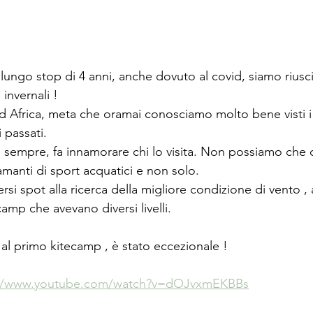
ungo stop di 4 anni, anche dovuto al covid, siamo riuscit
invernali !
d Africa, meta che oramai conosciamo molto bene visti 
 passati.
empre, fa innamorare chi lo visita. Non possiamo che c
 amanti di sport acquatici e non solo.
si spot alla ricerca della migliore condizione di vento , a
camp che avevano diversi livelli.
i al primo kitecamp , è stato eccezionale !
://www.youtube.com/watch?v=dOJvxmEKBBs