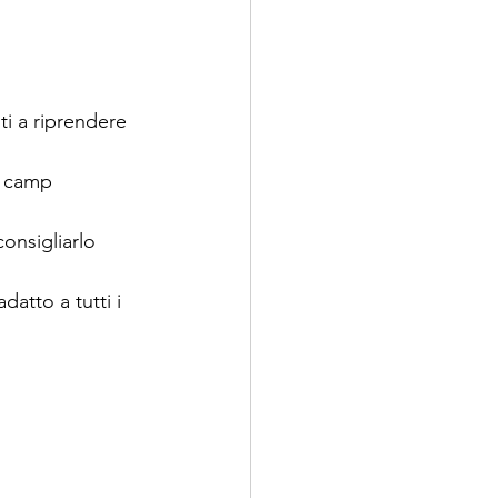
i a riprendere 
i camp 
onsigliarlo 
datto a tutti i 