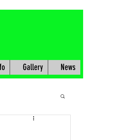
fo
Gallery
News